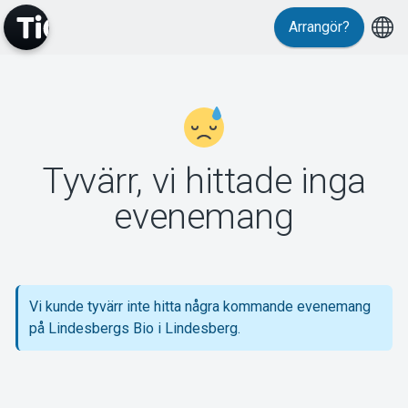
Arrangör?
MyTickster
Tyvärr, vi hittade inga
Support
evenemang
Vi kunde tyvärr inte hitta några kommande evenemang
Om Tickster
på Lindesbergs Bio i Lindesberg.