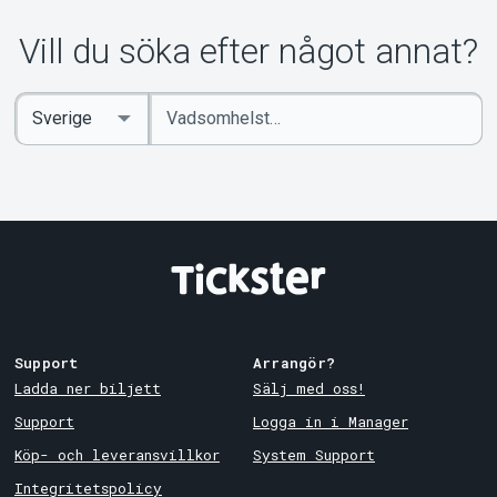
Vill du söka efter något annat?
Ange
Select
sökord
Country
Support
Arrangör?
Ladda ner biljett
Sälj med oss!
Support
Logga in i Manager
Köp- och leveransvillkor
System Support
Integritetspolicy