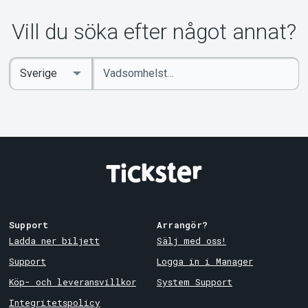
Om Tickster
Vill du söka efter något annat?
Ange
Select
sökord
Country
Support
Arrangör?
Ladda ner biljett
Sälj med oss!
Support
Logga in i Manager
Köp- och leveransvillkor
System Support
Integritetspolicy