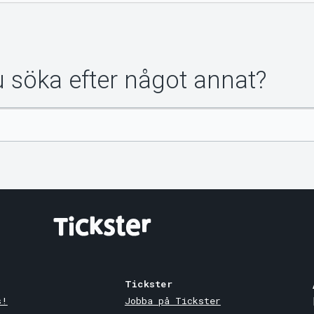
du söka efter något annat?
Tickster
s!
Jobba på Tickster