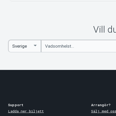
Vill 
Ange
Select
sökord
Country
Support
Arrangör?
Ladda ner biljett
Sälj med os