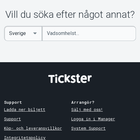
Vill du söka efter något annat?
Ange
Select
sökord
Country
Support
Arrangör?
Ladda ner biljett
Sälj med oss!
Support
Logga in i Manager
Köp- och leveransvillkor
System Support
Integritetspolicy