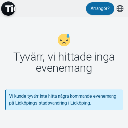
Arrangör?
MyTickster
Tyvärr, vi hittade inga
Support
evenemang
Vi kunde tyvärr inte hitta några kommande evenemang
Om Tickster
på Lidköpings stadsvandring i Lidköping.