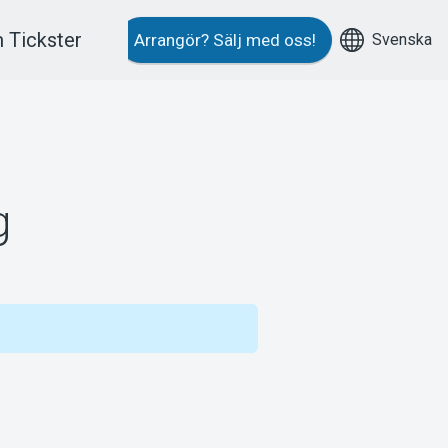
 Tickster
Svenska
Arrangör?
Sälj med oss!
g