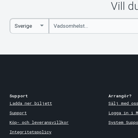
Vill 
Ange
Select
sökord
Country
Support
Arrangör?
Ladda ner biljett
Sälj med os
Support
Logga in i 
Köp- och leveransvillkor
System Supp
Integritetspolicy