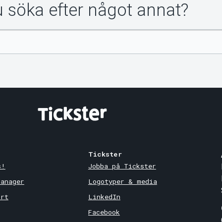
du söka efter något annat?
Tickster
s!
Jobba på Tickster
Manager
Logotyper & media
ort
LinkedIn
Facebook