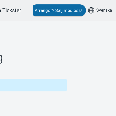
 Tickster
Svenska
Arrangör?
Sälj med oss!
g