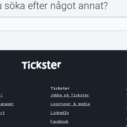
du söka efter något annat?
Tickster
s!
Jobba på Tickster
Manager
Logotyper & media
ort
LinkedIn
Facebook