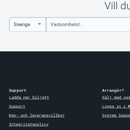
Vill 
Ange
Select
sökord
Country
Support
Arrangör?
Ladda ner biljett
Sälj med os
Support
Logga in i 
Köp- och leveransvillkor
System Supp
Integritetspolicy