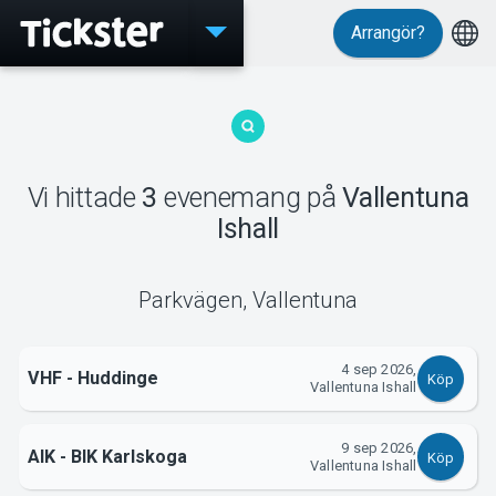
Arrangör?
Evenemang
Vi hittade
3
evenemang
på
Vallentuna
Ishall
MyTickster
Parkvägen
,
Vallentuna
4 sep 2026,
VHF - Huddinge
Support
Köp
Vallentuna Ishall
9 sep 2026,
AIK - BIK Karlskoga
Köp
Vallentuna Ishall