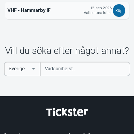
12 sep 2026,
VHF - Hammarby IF
Om Tickster
Köp
Vallentuna Ishall
Vill du söka efter något annat?
Ange
Select
sökord
Country