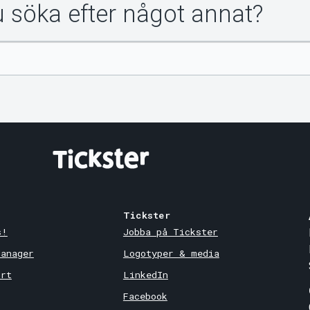
du söka efter något annat?
Tickster
s!
Jobba på Tickster
Manager
Logotyper & media
ort
LinkedIn
Facebook