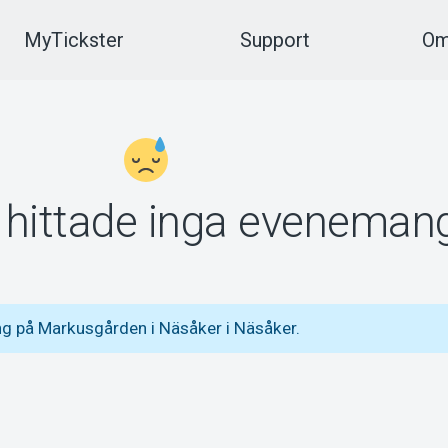
MyTickster
Support
Om
vi hittade inga eveneman
g på Markusgården i Näsåker i Näsåker.