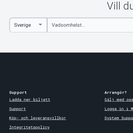
Vill 
Ange
Select
sökord
Country
Support
Arrangör?
Ladda ner biljett
Sälj med os
Support
Logga in i 
Köp- och leveransvillkor
System Supp
Integritetspolicy