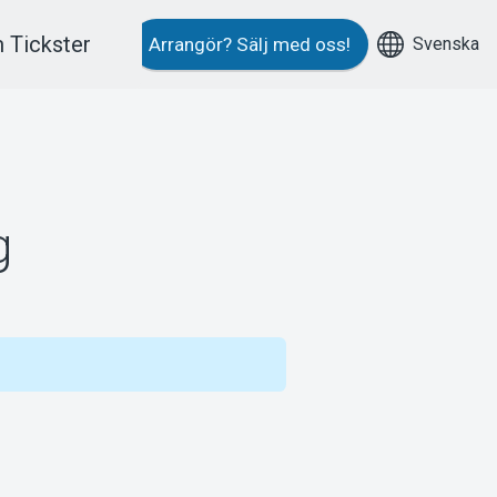
 Tickster
Svenska
Arrangör?
Sälj med oss!
g