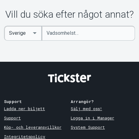
Om Tickster
Vill du söka efter något annat?
Ange
Select
sökord
Country
Support
Arrangör?
Ladda ner biljett
Sälj med oss!
Support
Logga in i Manager
Köp- och leveransvillkor
System Support
Integritetspolicy