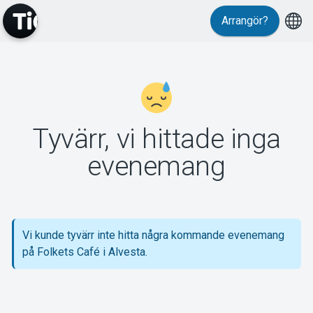
Arrangör?
MyTickster
Tyvärr, vi hittade inga
Support
evenemang
Vi kunde tyvärr inte hitta några kommande evenemang
Om Tickster
på Folkets Café i Alvesta.