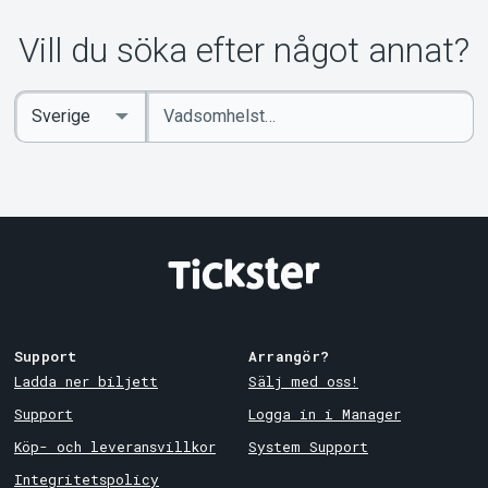
Vill du söka efter något annat?
Ange
Select
sökord
Country
Support
Arrangör?
Ladda ner biljett
Sälj med oss!
Support
Logga in i Manager
Köp- och leveransvillkor
System Support
Integritetspolicy