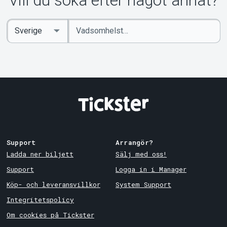
Vill du söka efter något annat?
Ange
Select
sökord
Country
Support
Arrangör?
Ladda ner biljett
Sälj med oss!
Support
Logga in i Manager
Köp- och leveransvillkor
System Support
Integritetspolicy
Om cookies på Tickster