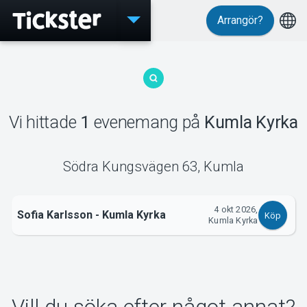
Arrangör?
Evenemang
Vi hittade
1
evenemang
på
Kumla Kyrka
MyTickster
Södra Kungsvägen 63
,
Kumla
4 okt 2026,
Support
Sofia Karlsson - Kumla Kyrka
Köp
Kumla Kyrka
Om Tickster