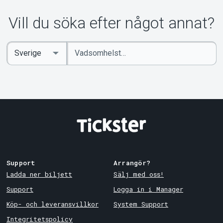
Om Tickster
Vill du söka efter något annat?
Ange
Select
sökord
Country
Support
Arrangör?
Ladda ner biljett
Sälj med oss!
Support
Logga in i Manager
Köp- och leveransvillkor
System Support
Integritetspolicy