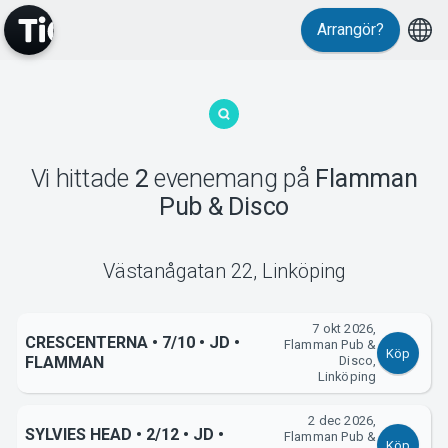
Arrangör?
MyTickster
Vi hittade
2
evenemang
på
Flamman
Pub & Disco
Support
Västanågatan 22
,
Linköping
7 okt 2026,
CRESCENTERNA • 7/10 • JD •
Flamman Pub &
Köp
FLAMMAN
Disco,
Om Tickster
Linköping
2 dec 2026,
SYLVIES HEAD • 2/12 • JD •
Flamman Pub &
Köp