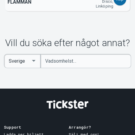
FLAMMAN
Disco,
Linköping
Vill du söka efter något annat?
Ange
Select
sökord
Country
Support
Arrangör?
Ladda ner biljett
Sälj med oss!