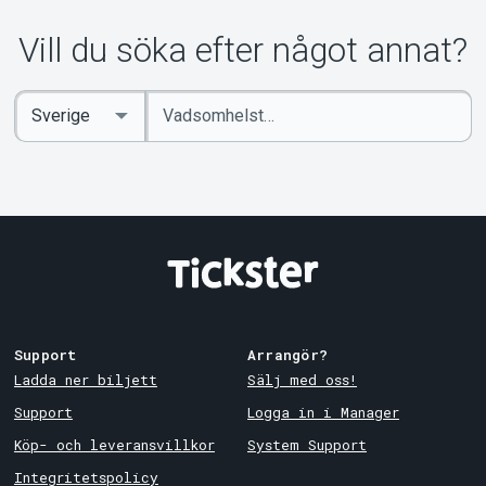
Om Tickster
Vill du söka efter något annat?
Ange
Select
sökord
Country
Support
Arrangör?
Ladda ner biljett
Sälj med oss!
Support
Logga in i Manager
Köp- och leveransvillkor
System Support
Integritetspolicy