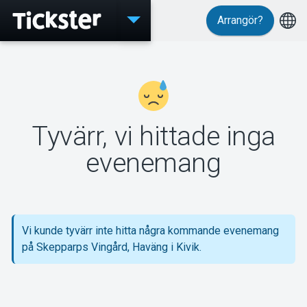
Arrangör?
Evenemang
Tyvärr, vi hittade inga
MyTickster
evenemang
Support
Vi kunde tyvärr inte hitta några kommande evenemang
på Skepparps Vingård, Haväng i Kivik.