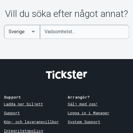
Om Tickster
Vill du söka efter något annat?
Ange
Select
sökord
Country
Support
Arrangör?
Ladda ner biljett
Sälj med oss!
Support
Logga in i Manager
Köp- och leveransvillkor
System Support
Integritetspolicy