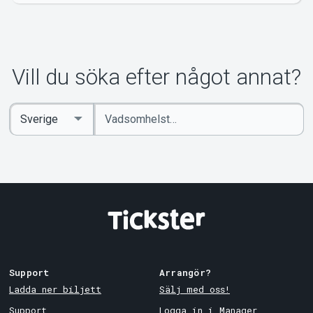
Vill du söka efter något annat?
Ange
Select
sökord
Country
Support
Arrangör?
Ladda ner biljett
Sälj med oss!
Support
Logga in i Manager