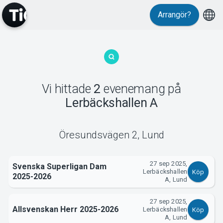
Arrangör?
MyTickster
Vi hittade
2
evenemang
på
Lerbäckshallen A
Support
Öresundsvägen 2
,
Lund
27 sep 2025,
Svenska Superligan Dam
Lerbäckshallen
Köp
2025-2026
A, Lund
Om Tickster
27 sep 2025,
Allsvenskan Herr 2025-2026
Lerbäckshallen
Köp
A, Lund