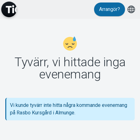
Arrangör?
MyTickster
Tyvärr, vi hittade inga
Support
evenemang
Vi kunde tyvärr inte hitta några kommande evenemang
Om Tickster
på Rasbo Kursgård i Almunge.