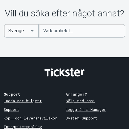
Vill du söka efter något annat?
Ange
Select
sökord
Country
Support
Arrangör?
Ladda ner biljett
Sälj med oss!
Support
Logga in i Manager
Köp- och leveransvillkor
System Support
Integritetspolicy