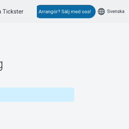
 Tickster
Svenska
Arrangör?
Sälj med oss!
g