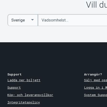
Vill 
Ange
Select
sökord
Country
Support
Arrangör?
Ladda ner biljett
Sälj med os
Support
Logga in i 
Köp- och leveransvillkor
System Supp
Integritetspolicy