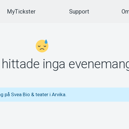
MyTickster
Support
Om
vi hittade inga eveneman
 på Svea Bio & teater i Arvika.