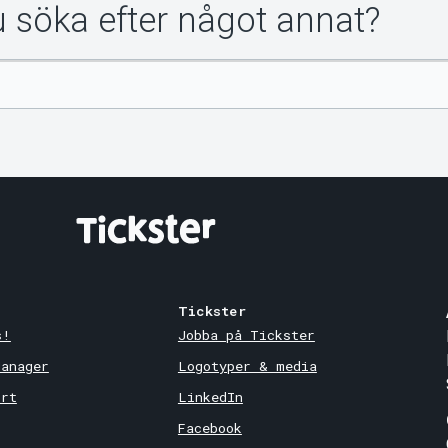
du söka efter något annat?
Tickster
s!
Jobba på Tickster
Manager
Logotyper & media
ort
LinkedIn
Facebook