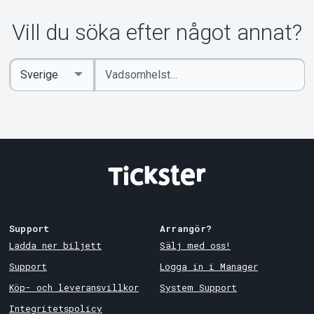
Vill du söka efter något annat?
Ange
Select
sökord
Country
Support
Arrangör?
Ladda ner biljett
Sälj med oss!
Support
Logga in i Manager
Köp- och leveransvillkor
System Support
Integritetspolicy