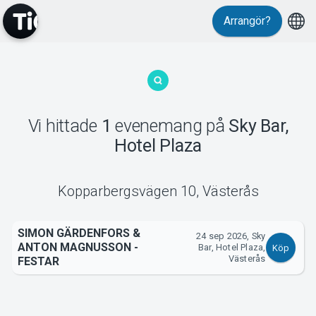
Arrangör?
MyTickster
Vi hittade
1
evenemang
på
Sky Bar,
Hotel Plaza
Support
Kopparbergsvägen 10
,
Västerås
SIMON GÄRDENFORS &
24 sep 2026, Sky
Om Tickster
ANTON MAGNUSSON -
Bar, Hotel Plaza,
Köp
Västerås
FESTAR