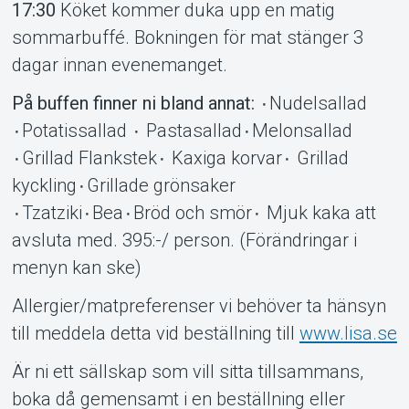
17:30
Köket kommer duka upp en matig
sommarbuffé. Bokningen för mat stänger 3
dagar innan evenemanget.
På buffen finner ni bland annat:
٠Nudelsallad
٠Potatissallad ٠ Pastasallad٠Melonsallad
٠Grillad Flankstek٠ Kaxiga korvar٠ Grillad
kyckling٠Grillade grönsaker
٠Tzatziki٠Bea٠Bröd och smör٠ Mjuk kaka att
avsluta med. 395:-/ person. (Förändringar i
menyn kan ske)
Allergier/matpreferenser vi behöver ta hänsyn
till meddela detta vid beställning till
www.lisa.se
Är ni ett sällskap som vill sitta tillsammans,
boka då gemensamt i en beställning eller