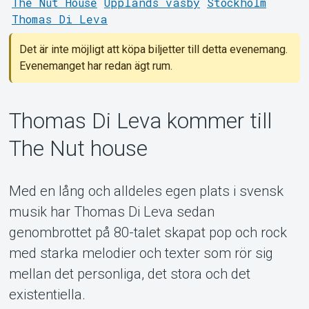
MyTickster
The Nut House
Upplands väsby
Stockholm
Thomas Di Leva
Det är inte möjligt att köpa biljetter till detta evenemang.
Evenemanget har redan ägt rum.
Thomas Di Leva kommer till
The Nut house
Med en lång och alldeles egen plats i svensk
Support
musik har Thomas Di Leva sedan
genombrottet på 80-talet skapat pop och rock
med starka melodier och texter som rör sig
mellan det personliga, det stora och det
existentiella.