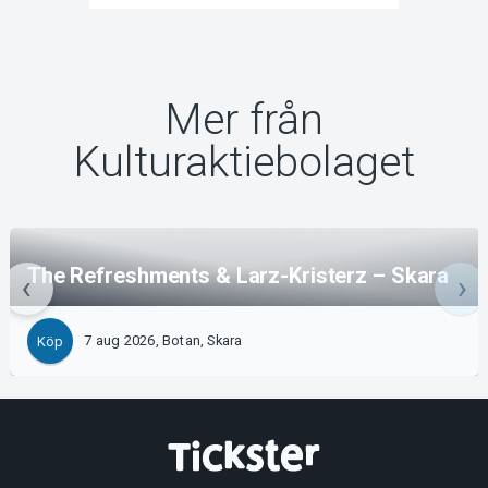
Mer från
Kulturaktiebolaget
The Refreshments & Larz-Kristerz – Skara
7 aug 2026, Botan, Skara
Köp