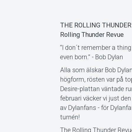
THE ROLLING THUNDER BA
Rolling Thunder Revue
“I don´t remember a thing
even born.” - Bob Dylan
Alla som älskar Bob Dylan v
högform, rösten var på to
Desire-plattan väntade ru
februari väcker vi just den
av Dylanfans - för Dylanfa
turnén!
The Rolling Thunder Revu