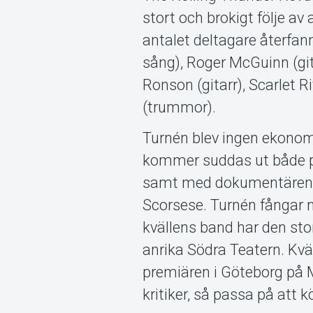
stort och brokigt följe a
antalet deltagare återfann
sång), Roger McGuinn (git
Ronson (gitarr), Scarlet 
(trummor).
Turnén blev ingen ekonom
kommer suddas ut både på 
samt med dokumentären “ 
Scorsese. Turnén fångar n
kvällens band har den sto
anrika Södra Teatern. Kvä
premiären i Göteborg på M
kritiker, så passa på att k