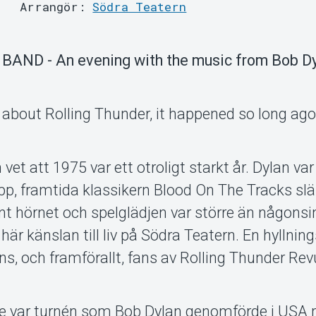
Arrangör:
Södra Teatern
ND - An evening with the music from Bob Dy
 about Rolling Thunder, it happened so long ago
et att 1975 var ett otroligt starkt år. Dylan var 
pp, framtida klassikern Blood On The Tracks slä
nt hörnet och spelglädjen var större än någonsi
 här känslan till liv på Södra Teatern. En hyllni
ns, och framförallt, fans av Rolling Thunder Rev
e var turnén som Bob Dylan genomförde i USA 