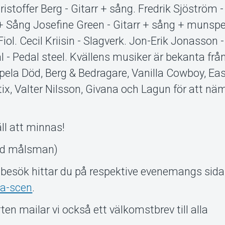
toffer Berg - Gitarr + sång. Fredrik Sjöström - 
+ Sång Josefine Green - Gitarr + sång + munspe
iol. Cecil Kriisin - Slagverk. Jon-Erik Jonasson -
 - Pedal steel. Kvällens musiker är bekanta frå
pela Död, Berg & Bedragare, Vanilla Cowboy, Ea
tix, Valter Nilsson, Givana och Lagun för att n
ll att minnas!
med målsman)
t besök hittar du på respektive evenemangs sida
a-scen
.
en mailar vi också ett välkomstbrev till alla