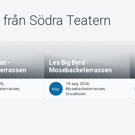
 från Södra Teatern
an -
Les Big Byrd -
errassen
Mosebacketerrassen
26,
19 aug 2026,
terrassen,
Mosebacketerrassen,
Köp
m
Stockholm