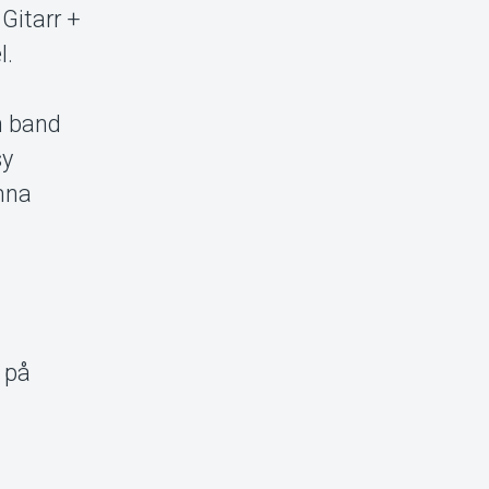
Gitarr +
l.
n band
sy
ämna
 på