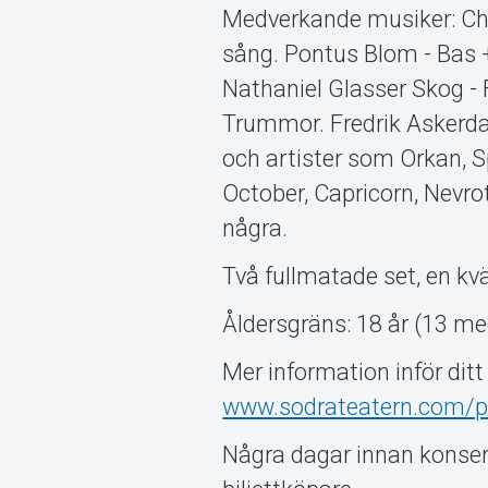
Medverkande musiker: Chris
sång. Pontus Blom - Bas 
Nathaniel Glasser Skog - F
Trummor. Fredrik Askerdal
och artister som Orkan, S
October, Capricorn, Nevro
några.
Två fullmatade set, en kvä
Åldersgräns: 18 år (13 
Mer information inför dit
www.sodrateatern.com/p
Några dagar innan konsert