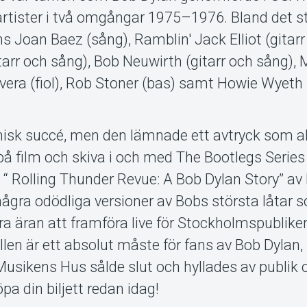
v artister i två omgångar 1975–1976. Bland det s
s Joan Baez (sång), Ramblin' Jack Elliot (gitar
arr och sång), Bob Neuwirth (gitarr och sång), 
Rivera (fiol), Rob Stoner (bas) samt Howie Wyeth
isk succé, men den lämnade ett avtryck som al
film och skiva i och med The Bootlegs Series v
Rolling Thunder Revue: A Bob Dylan Story” av
ågra odödliga versioner av Bobs största låtar 
ra äran att framföra live för Stockholmspublike
llen är ett absolut måste för fans av Bob Dylan,
usikens Hus sålde slut och hyllades av publik 
öpa din biljett redan idag!