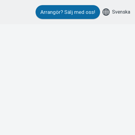
Svenska
Arrangör?
Sälj med oss!