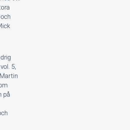
tora
r och
Mick
drig
ol. 5,
 Martin
som
n på
och