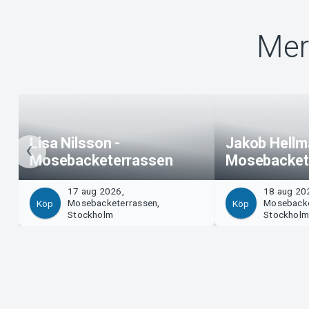
Mer
Lisa Nilsson -
Jakob Hellm
Mosebacketerrassen
Mosebacket
17 aug 2026,
18 aug 20
Mosebacketerrassen,
Mosebacke
Köp
Köp
Stockholm
Stockhol