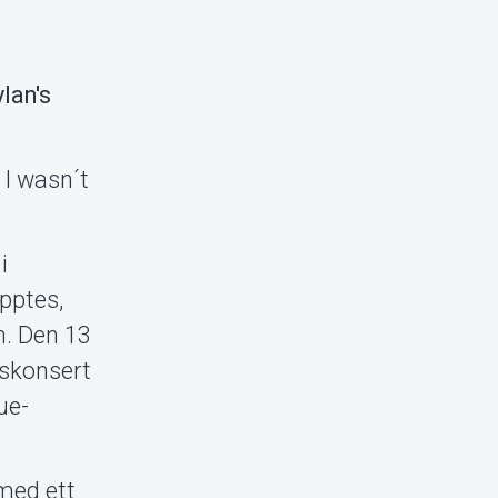
lan's
 I wasn´t
i
pptes,
n. Den 13
ngskonsert
ue-
med ett