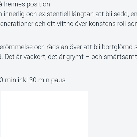
på hennes position.
 innerlig och existentiell längtan att bli sedd, e
erationer och ett vittne över konstens roll so
erömmelse och rädslan över att bli bortglöm
d. Det är vackert, det är grymt – och smärtsam
30 min inkl 30 min paus