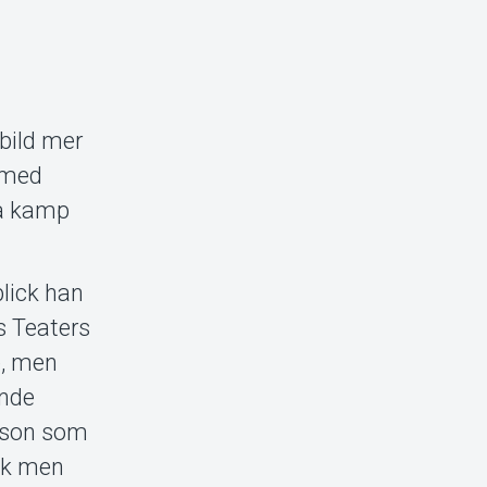
bild mer
r med
sa kamp
blick han
s Teaters
e, men
ande
n son som
lek men