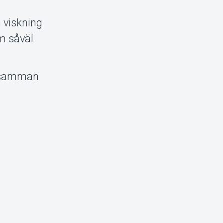
n viskning
m såväl
d samman
t