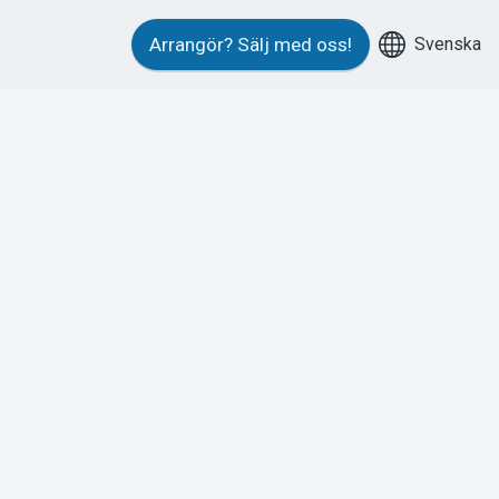
Svenska
Arrangör?
Sälj med oss!