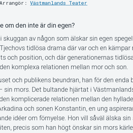
Arrangör:
Västmanlands Teater
e om den inte är din egen?
 i skuggan av någon som älskar sin egen spegel
 i Tjechovs tidlösa drama där var och en kämpa
lats och position, och där generationernas tidlö
 den komplexa relationen mellan mor och son.
ljuset och publikens beundran, han för den enda 
– sin mors. Det bultande hjärtat i Västmanland
den komplicerade relationen mellan den hyllad
Arkadina och sonen Konstantin, en ung aspirer
de idéer om förnyelse. Hon vill såväl älska si
eliten, precis som han högt önskar sin mors kär