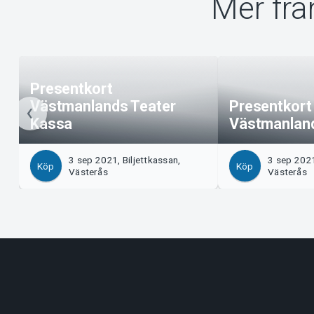
Mer frå
Presentkort
Västmanlands Teater
Presentkort
Kassa
Västmanland
3 sep 2021, Biljettkassan,
3 sep 2021
Köp
Köp
Västerås
Västerås