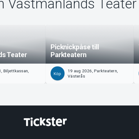
n Västmanlands Teater
Picknickpåse till
s Teater
Parkteatern
, Biljettkassan,
19 aug 2026, Parkteatern,
Köp
Västerås