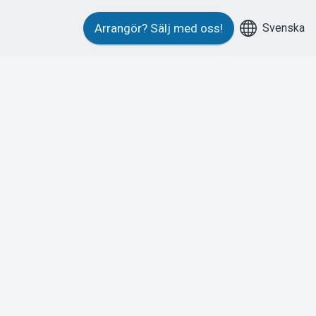
Svenska
Arrangör?
Sälj med oss!