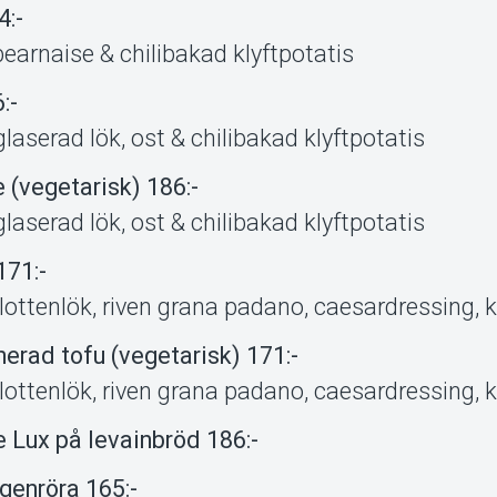
4:-
earnaise & chilibakad klyftpotatis
:-
aserad lök, ost & chilibakad klyftpotatis
 (vegetarisk) 186:-
aserad lök, ost & chilibakad klyftpotatis
171:-
ottenlök, riven grana padano, caesardressing, 
erad tofu (vegetarisk) 171:-
ottenlök, riven grana padano, caesardressing, 
 Lux på levainbröd 186:-
genröra 165:-