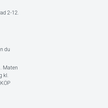
rad 2-12.
an du
n. Maten
 kl.
n KÖP