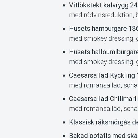
Vitlökstekt kalvrygg 24
med rödvinsreduktion, b
Husets hamburgare 186
med smokey dressing, gl
Husets halloumiburgare
med smokey dressing, gl
Caesarsallad Kyckling 
med romansallad, schal
Caesarsallad Chilimarin
med romansallad, schal
Klassisk räksmörgås de
Bakad potatis med ska