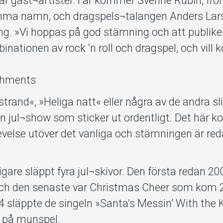
ar gäst¬artister. I år kommer Svenne Rubin, fro
ma namn, och dragspels¬talangen Anders Lar
ning. »Vi hoppas på god stämning och att publik
binationen av rock ‘n roll och dragspel, och vil
eshments
strand«, »Heliga natt« eller några av de andra sl
t en jul¬show som sticker ut ordentligt. Det här
levelse utöver det vanliga och stämningen är red
gare släppt fyra jul¬skivor. Den första redan 20
 och den senaste var Christmas Cheer som kom 
 släppte de singeln »Santa’s Messin’ With the 
 på munspel.