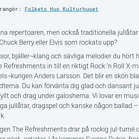
rangör:
Folkets Hus Kulturhuset
na repertoaren, men också traditionella jullåtar 
 Chuck Berry eller Elvis som rockats upp?
sor, bjäller¬klang och sävliga melodier du hört
 Refreshments in till en riktigt Rock ‘n Roll X-
ls¬kungen Anders Larsson. Det blir en skön bl
dtema. Du kan förvänta dig glad och dansant jul
yllt och drag under galosherna. Vi lovar en musi
iga jullåtar, dragspel och kanske någon ballad 
k.
gen The Refreshments drar på rockig jul-turné o