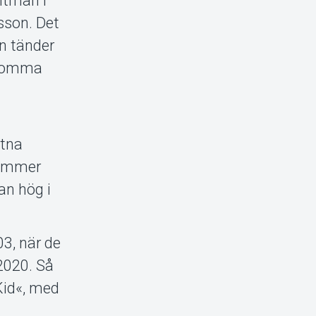
ntman i
sson. Det
en tänder
l komma
itna
 kommer
an hög i
03, när de
2020. Så
Kid«, med