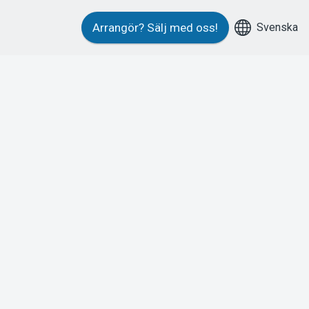
Svenska
Arrangör?
Sälj med oss!