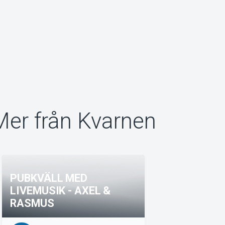
Mer från Kvarnen
PUBKVÄLL MED
LIVEMUSIK - AXEL &
RASMUS