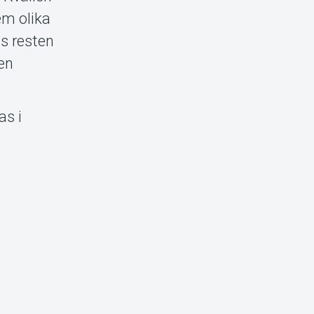
em olika
as resten
 en
as i