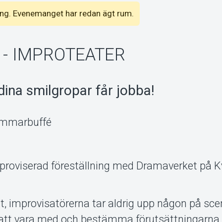
emang. Evenemanget har redan ägt rum.
- IMPROTEATER
dina smilgropar får jobba!
sommarbuffé
mproviserad föreställning med Dramaverket på K
gt, improvisatörerna tar aldrig upp någon på sce
att vara med och bestämma förutsättningarna.