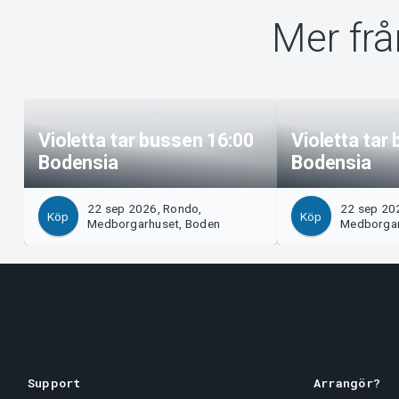
Mer frå
Violetta tar bussen 16:00
Violetta tar
Bodensia
Bodensia
22 sep 2026, Rondo,
22 sep 20
Köp
Köp
Medborgarhuset, Boden
Medborgar
Support
Arrangör?