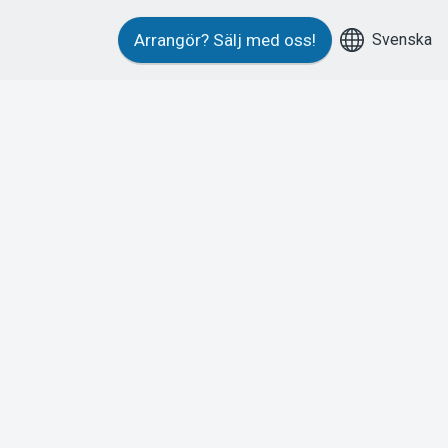
Svenska
Arrangör?
Sälj med oss!