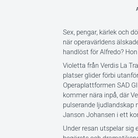
Sex, pengar, kärlek och d
när operavärldens älskade
handlöst för Alfredo? Hon 
Violetta från Verdis La T
platser glider förbi utanf
Operaplattformen SAD GI
kommer nära inpå, där Ve
pulserande ljudlandskap 
Janson Johansen i ett kon
Under resan utspelar sig 