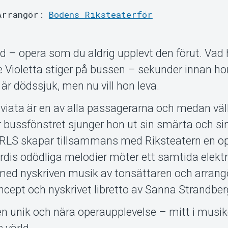
Arrangör:
Bodens Riksteaterför
öd – opera som du aldrig upplevt den förut. Vad
 Violetta stiger på bussen – sekunder innan hon
är dödssjuk, men nu vill hon leva.
raviata är en av alla passagerarna och medan vä
ör bussfönstret sjunger hon ut sin smärta och si
RLS skapar tillsammans med Riksteatern en o
rdis odödliga melodier möter ett samtida elekt
med nyskriven musik av tonsättaren och arrang
cept och nyskrivet libretto av Sanna Strandberg
en unik och nära operaupplevelse – mitt i musik