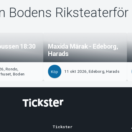
n Bodens Riksteaterför
 bussen 18:30
Maxida Märak - Edeborg,
Harads
26, Rondo,
11 okt 2026, Edeborg, Harads
Köp
huset, Boden
Tickster