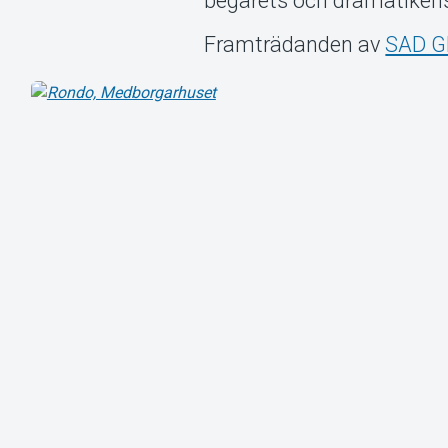
begärets och dramatikens
Framträdanden av
SAD G