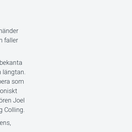
 händer
 faller
lbekanta
n längtan.
pera som
roniskt
ören Joel
 Colling.
ens,