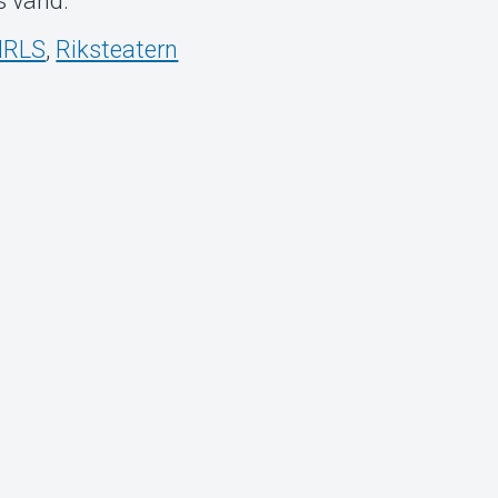
 värld.
IRLS
,
Riksteatern