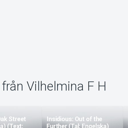
från Vilhelmina F H
Oak Street
Insidious: Out of the
a) (Text:
Further (Tal: Engelska)