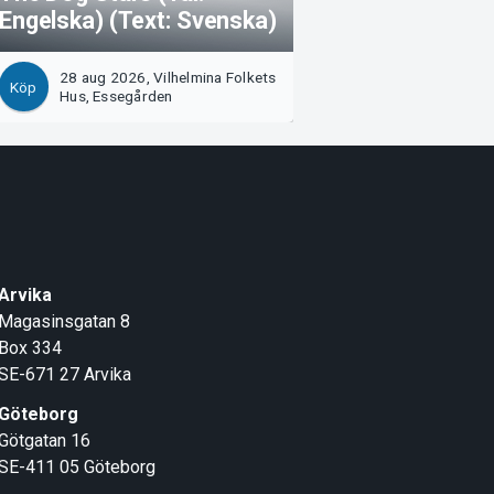
Engelska) (Text: Svenska)
28 aug 2026, Vilhelmina Folkets
Köp
Hus, Essegården
Arvika
Magasinsgatan 8
Box 334
SE-671 27
Arvika
Göteborg
Götgatan 16
SE-411 05
Göteborg