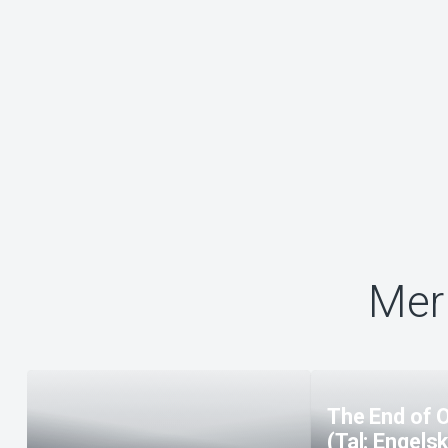
Mer 
The End of 
(Tal: Engelsk