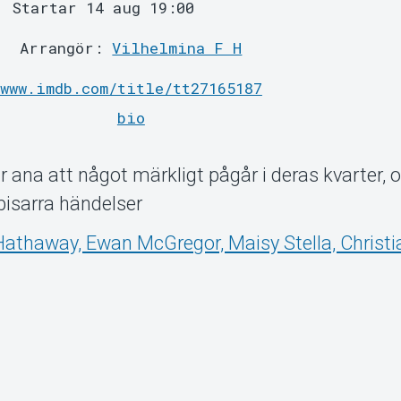
Startar 14 aug 19:00
Arrangör:
Vilhelmina F H
www.imdb.com/title/tt27165187
bio
ar ana att något märkligt pågår i deras kvarter, 
r bisarra händelser
athaway, Ewan McGregor, Maisy Stella, Christi