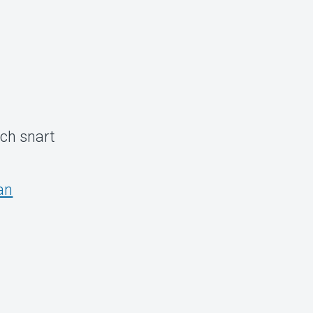
och snart
an