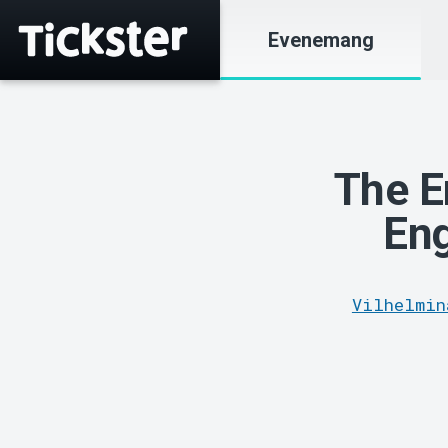
Evenemang
The E
Eng
Vilhelmin