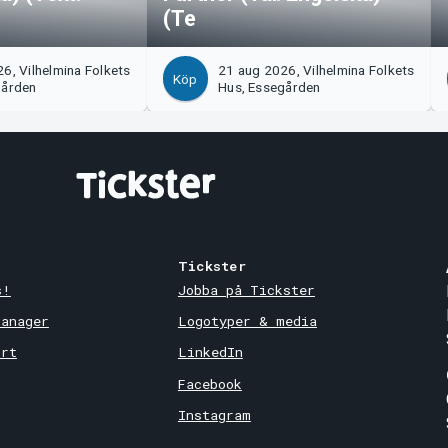
(Te
6, Vilhelmina Folkets
21 aug 2026, Vilhelmina Folkets
Köp
gården
Hus, Essegården
Tickster
s!
Jobba på Tickster
Manager
Logotyper & media
ort
LinkedIn
Facebook
Instagram