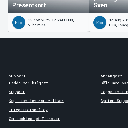
Presentkort
Sven
18 nov 2025, Folkets Hus,
14 aug 202
Köp
Köp
Vilhelmina
Hus, Esse
Support
Arrangör?
Ladda ner biljett
Sälj med os
Support
Logga in i 
Köp- och leveransvillkor
System Supp
Integritetspolicy
Om cookies på Tickster