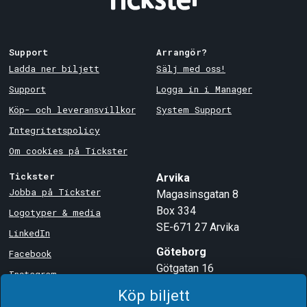
Support
Arrangör?
Ladda ner biljett
Sälj med oss!
Support
Logga in i Manager
Köp- och leveransvillkor
System Support
Integritetspolicy
Om cookies på Tickster
Tickster
Arvika
Jobba på Tickster
Magasinsgatan 8
Box 334
Logotyper & media
SE-671 27
Arvika
LinkedIn
Göteborg
Facebook
Götgatan 16
Instagram
SE-411 05
Göteborg
Köp biljett