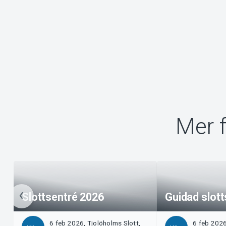
Mer f
Slottsentré 2026
Guidad slott
6 feb 2026, Tjolöholms Slott,
6 feb 2026