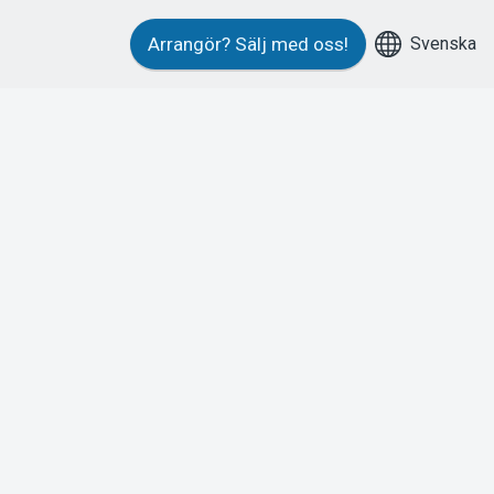
Svenska
Arrangör?
Sälj med oss!