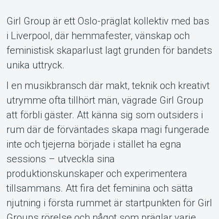
Support
Girl Group är ett Oslo-präglat kollektiv med bas
i Liverpool, där hemmafester, vänskap och
feministisk skaparlust lagt grunden för bandets
unika uttryck.
I en musikbransch där makt, teknik och kreativt
utrymme ofta tillhört män, vägrade Girl Group
Om Tickster
att förbli gäster. Att känna sig som outsiders i
rum där de förväntades skapa magi fungerade
inte och tjejerna började i stället ha egna
sessions – utveckla sina
produktionskunskaper och experimentera
tillsammans. Att fira det feminina och sätta
njutning i första rummet är startpunkten för Girl
Groups rörelse och något som präglar varje