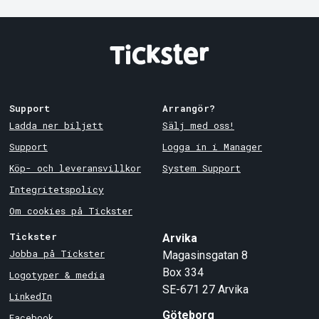
Support
Arrangör?
Ladda ner biljett
Sälj med oss!
Support
Logga in i Manager
Köp- och leveransvillkor
System Support
Integritetspolicy
Om cookies på Tickster
Tickster
Arvika
Jobba på Tickster
Magasinsgatan 8
Box 334
Logotyper & media
SE-671 27
Arvika
LinkedIn
Göteborg
Facebook