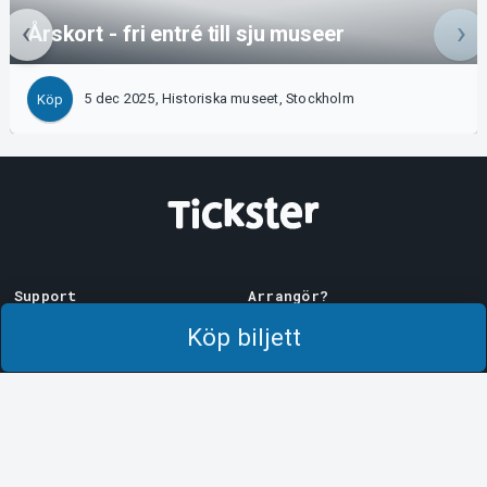
Årskort - fri entré till sju museer
5 dec 2025, Historiska museet, Stockholm
Köp
Support
Arrangör?
Ladda ner biljett
Sälj med oss!
Köp biljett
Support
Logga in i Manager
Köp- och leveransvillkor
System Support
Integritetspolicy
Om cookies på Tickster