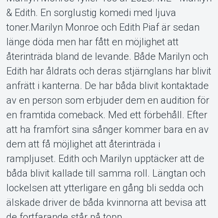
Support
& Edith. En sorglustig komedi med ljuva
toner.Marilyn Monroe och Edith Piaf är sedan
länge döda men har fått en möjlighet att
återinträda bland de levande. Både Marilyn och
Edith har åldrats och deras stjärnglans har blivit
anfrätt i kanterna. De har båda blivit kontaktade
Om Tickster
av en person som erbjuder dem en audition för
en framtida comeback. Med ett förbehåll. Efter
att ha framfört sina sånger kommer bara en av
dem att få möjlighet att återinträda i
rampljuset. Edith och Marilyn upptäcker att de
båda blivit kallade till samma roll. Längtan och
lockelsen att ytterligare en gång bli sedda och
älskade driver de båda kvinnorna att bevisa att
de fortfarande står på topp.