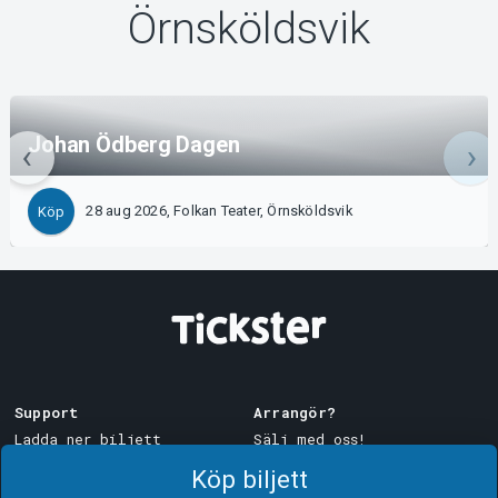
Örnsköldsvik
Johan Ödberg Dagen
28 aug 2026, Folkan Teater, Örnsköldsvik
Köp
Support
Arrangör?
Ladda ner biljett
Sälj med oss!
Support
Logga in i Manager
Köp biljett