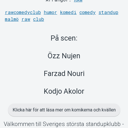
Support
rawcomedyclub
humor
komedi
comedy
standup
malmö
raw
club
På scen:
Om Tickster
Özz Nujen
Farzad Nouri
Kodjo Akolor
Klicka här för att läsa mer om komikerna och kvällen
Välkommen till Sveriges största standupklubb -