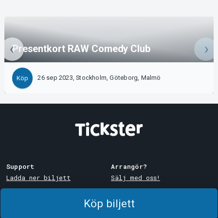
Presentkort RAW Comedy Club
26 sep 2023, Stockholm, Göteborg, Malmö
Köp
Support
Arrangör?
Ladda ner biljett
Sälj med oss!
Support
Logga in i Manager
Köp biljett
Köp- och leveransvillkor
System Support