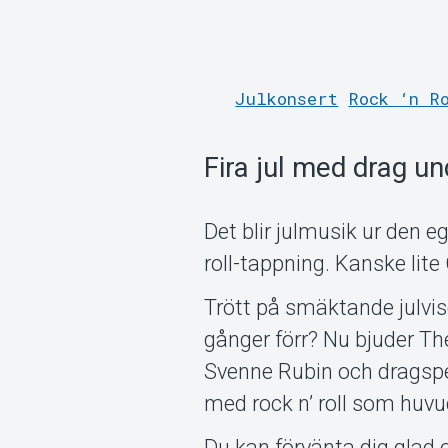
Julkonsert
Rock ‘n R
Fira jul med drag u
Det blir julmusik ur den eg
roll-tappning. Kanske lite
Trött på smäktande julvis
gånger förr? Nu bjuder The
Svenne Rubin och dragspe
med rock n’ roll som huv
Du kan förvänta dig glad 