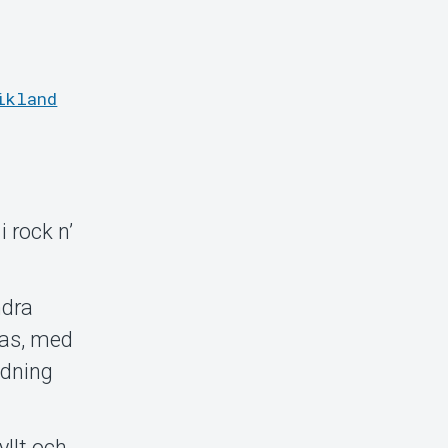
ikland
i rock n’
ndra
mas, med
ndning
yllt och