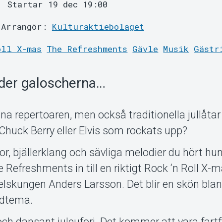
Startar 19 dec 19:00
Arrangör:
Kulturaktiebolaget
oll X-mas
The Refreshments
Gävle
Musik
Gästr
nder galoscherna…
na repertoaren, men också traditionella jullåtar 
 Chuck Berry eller Elvis som rockats upp?
or, bjällerklang och sävliga melodier du hört hu
 Refreshments in till en riktigt Rock ‘n Roll X-
lskungen Anders Larsson. Det blir en skön bla
udtema.
och dansant juleufori. Det kommer att vara fartf