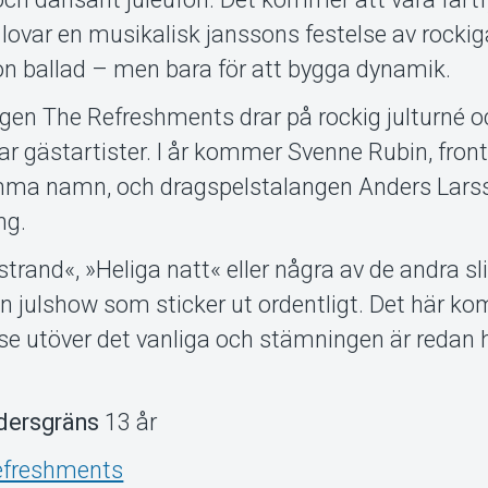
lovar en musikalisk janssons festelse av rockiga
n ballad – men bara för att bygga dynamik.
gen The Refreshments drar på rockig julturné o
ar gästartister. I år kommer Svenne Rubin, fron
ma namn, och dragspelstalangen Anders Larss
ng.
strand«, »Heliga natt« eller några av de andra sl
 en julshow som sticker ut ordentligt. Det här k
lse utöver det vanliga och stämningen är redan 
dersgräns
13 år
efreshments