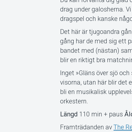
drag under galosherna. Vi 
dragspel och kanske någo
Det här är tjugoandra gån
gång har de med sig ett p
bandet med (nästan) sam
blir en riktigt bra matchni
Inget »Gläns över sjö och 
visorna, utan här blir det
bli en musikalisk uppleve
orkestern.
Längd
110 min + paus
Ål
Framträdanden av
The R