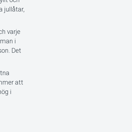
 jullåtar,
ch varje
tman i
on. Det
itna
ommer att
hög i