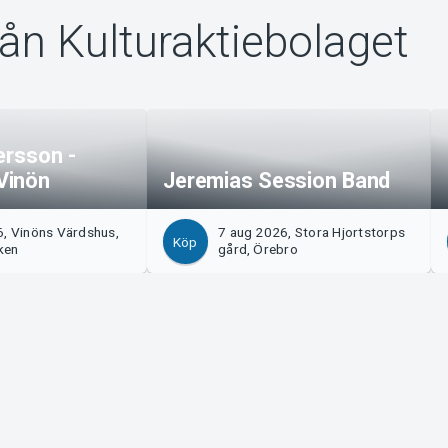
rån Kulturaktiebolaget
ersson -
Vinön
Jeremias Session Band
6, Vinöns Värdshus,
7 aug 2026, Stora Hjortstorps
Köp
ken
gård, Örebro