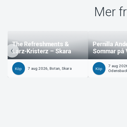
Mer f
The Refreshments &
Pernilla And
Larz-Kristerz – Skara
Sommar på 
7 aug 202
7 aug 2026, Botan, Skara
Köp
Köp
Odensbac