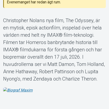
Evenemanget har redan ägt rum.
Support
Christopher Nolans nya film, The Odyssey, är
en mytisk, episk actionfilm, inspelad över hela
världen med helt ny IMAX® film-teknologi.
Filmen tar Homeros banbrytande historia till
IMAX® filmdukarna för första gången och har
Om Tickster
biopremiär överallt den 17 juli, 2026. I
huvudrollerna ser vi Matt Damon, Tom Holland,
Anne Hathaway, Robert Pattinson och Lupita
Nyong'o, med Zendaya och Charlize Theron.