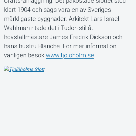
Crafts-anläggning. Det påkostade slottet stod
klart 1904 och sägs vara en av Sveriges
märkligaste byggnader. Arkitekt Lars Israel
Wahlman ritade det i Tudor-stil åt
Om Tickster
hovstallmästare James Fredrik Dickson och
hans hustru Blanche. För mer information
vänligen besök
www.tjoloholm.se