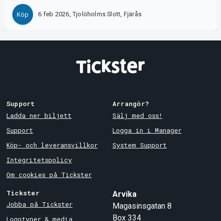
6 feb 2026, Tjolöholms Slott, Fjärås
Köp
Support
Arrangör?
Ladda ner biljett
Sälj med oss!
Support
Logga in i Manager
Köp- och leveransvillkor
System Support
Integritetspolicy
Om cookies på Tickster
Tickster
Arvika
Jobba på Tickster
Magasinsgatan 8
Box 334
Logotyper & media