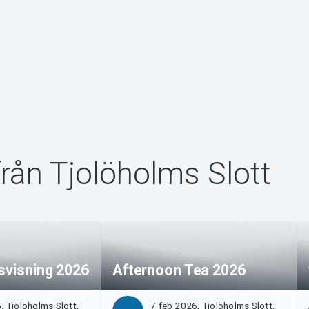
rån Tjolöholms Slott
svisning 2026
Afternoon Tea 2026
, Tjolöholms Slott,
7 feb 2026, Tjolöholms Slott,