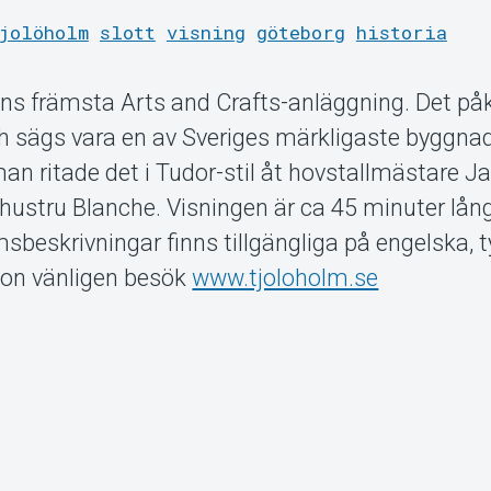
jolöholm
slott
visning
göteborg
historia
ens främsta Arts and Crafts-anläggning. Det p
ch sägs vara en av Sveriges märkligaste byggnad
man ritade det i Tudor-stil åt hovstallmästare 
hustru Blanche. Visningen är ca 45 minuter lån
sbeskrivningar finns tillgängliga på engelska, 
ion vänligen besök
www.tjoloholm.se