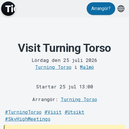
Evenemang
Arrangör?
Visit Turning Torso
Lördag den 25 juli 2026
Turning Torso
i
Malmö
MyTickster
Startar 25 jul 13:00
Arrangör:
Turning Torso
#TurningTorso
#Visit
#Utsikt
#SkyHighMeetings