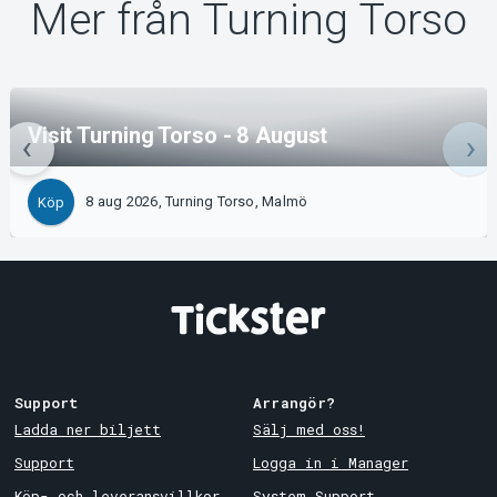
Mer från Turning Torso
Visit Turning Torso - 8 August
8 aug 2026, Turning Torso, Malmö
Köp
Support
Arrangör?
Ladda ner biljett
Sälj med oss!
Support
Logga in i Manager
Köp- och leveransvillkor
System Support