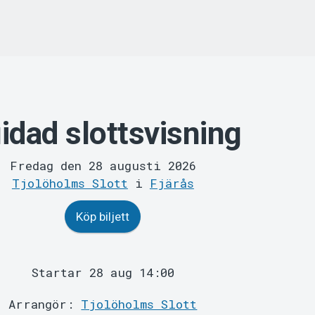
idad slottsvisning
Fredag den 28 augusti 2026
Tjolöholms Slott
i
Fjärås
Köp biljett
Startar 28 aug 14:00
Arrangör:
Tjolöholms Slott