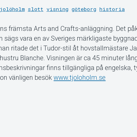
jolöholm
slott
visning
göteborg
historia
ens främsta Arts and Crafts-anläggning. Det p
ch sägs vara en av Sveriges märkligaste byggnad
man ritade det i Tudor-stil åt hovstallmästare 
hustru Blanche. Visningen är ca 45 minuter lån
sbeskrivningar finns tillgängliga på engelska, 
ion vänligen besök
www.tjoloholm.se