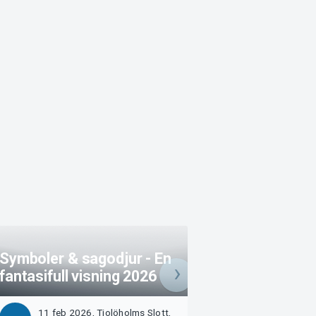
Symboler & sagodjur - En
fantasifull visning 2026
Slottsentré
11 feb 2026, Tjolöholms Slott,
6 aug 2026, Tjolö