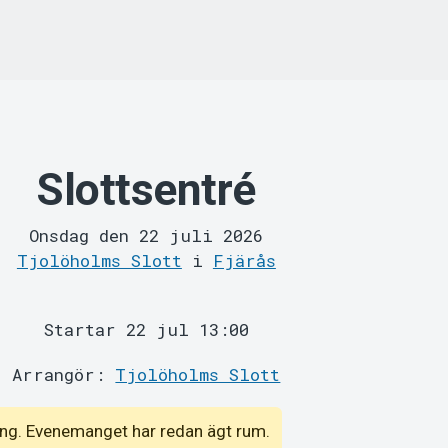
Slottsentré
Onsdag den 22 juli 2026
Tjolöholms Slott
i
Fjärås
Startar 22 jul 13:00
Arrangör:
Tjolöholms Slott
emang. Evenemanget har redan ägt rum.