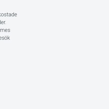
åkostade
er.
James
besök