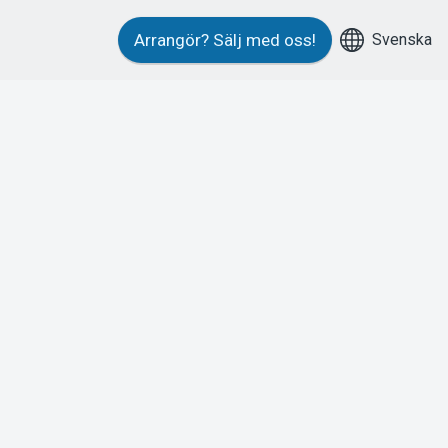
Svenska
Arrangör?
Sälj med oss!