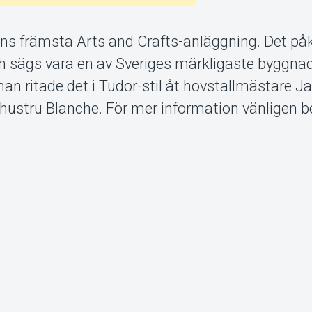
ens främsta Arts and Crafts-anläggning. Det p
ch sägs vara en av Sveriges märkligaste byggnad
man ritade det i Tudor-stil åt hovstallmästare 
 hustru Blanche. För mer information vänligen 