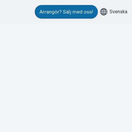
Svenska
Arrangör?
Sälj med oss!