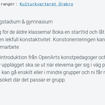
rrangör:
Kulturkvarteret Örebro
högstadium & gymnasium
 för de äldre klasserna! Boka en starttid och låt
 lekfull konstaktivitet. Konstorienteringen ka
samarbete.
 introduktion från OpenArts konstpedagoger och
av upplägget ska se ut när eleverna ger sig i väg 
 kan gå enskilt eller i mindre grupper och ni får
besöket där det passar er grupp.