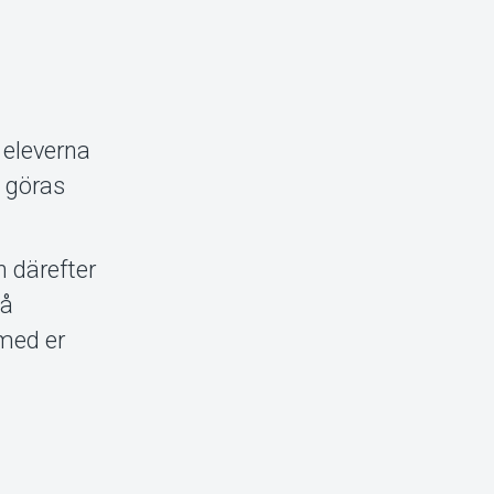
 eleverna
n göras
 därefter
på
 med er