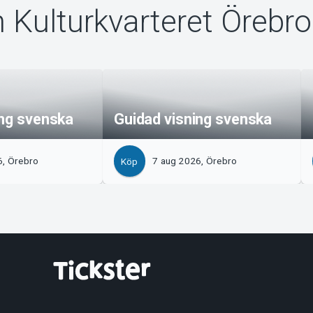
n Kulturkvarteret Örebro
ing svenska
Guidad visning svenska
6, Örebro
7 aug 2026, Örebro
Köp