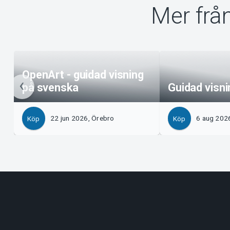
Mer frå
OpenArt - guidad visning
på svenska
Guidad visn
22 jun 2026, Örebro
6 aug 202
Köp
Köp