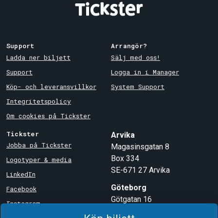
Support
Arrangör?
Ladda ner biljett
Sälj med oss!
Support
Logga in i Manager
Köp- och leveransvillkor
System Support
Integritetspolicy
Om cookies på Tickster
Tickster
Arvika
Jobba på Tickster
Magasinsgatan 8
Box 334
Logotyper & media
SE-671 27
Arvika
LinkedIn
Göteborg
Facebook
Götgatan 16
Instagram
SE-411 05
Göteborg