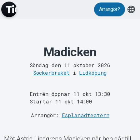
Evenemang
Arrangör?
Madicken
Söndag den 11 oktober 2026
MyTickster
Sockerbruket
i
Lidköping
Entrén öppnar 11 okt 13:30
Startar 11 okt 14:00
Arrangör:
Esplanadteatern
Möt Astrid Lindgrens Madicken när hon går till