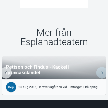
Mer från
Esplanadteatern
Pettson och Findus - Kackel i
grönsakslandet
23 aug 2026, Hantverksgården vid Limtorget, Lidköping
Köp