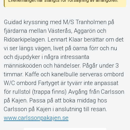
Evenemanget har stängts för försäljning av arrangören.
Guidad kryssning med M/S Tranholmen på
fjärdarna mellan Västerås, Aggarön och
Ridöarkipelagen. Lennart Klaar berättar om det
vi ser längs vägen, livet på öarna förr och nu
och djupdyker i några intressanta
Om Tickster
människoöden och händelser. Pågår under 3
timmar. Kaffe och kanelbulle serveras ombord
W/C ombord Fartyget är tyvärr inte anpassat
för rullstol (trappa finns) Avgång från Carlsson
på Kajen. Passa på att boka middag hos
Carlsson på Kajen i anslutning till resan.
www.carlssonpakajen.se