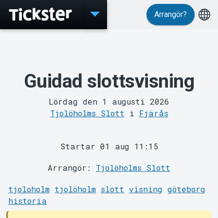
Arrangör?
Evenemang
Guidad slottsvisning
Lördag den 1 augusti 2026
Tjolöholms Slott
i
Fjärås
MyTickster
Startar 01 aug 11:15
Arrangör:
Tjolöholms Slott
tjoloholm
tjolöholm
slott
visning
göteborg
historia