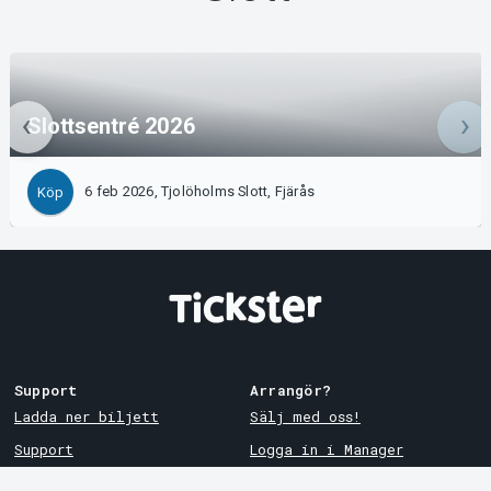
Slottsentré 2026
6 feb 2026, Tjolöholms Slott, Fjärås
Köp
Support
Arrangör?
Ladda ner biljett
Sälj med oss!
Support
Logga in i Manager
Köp- och leveransvillkor
System Support