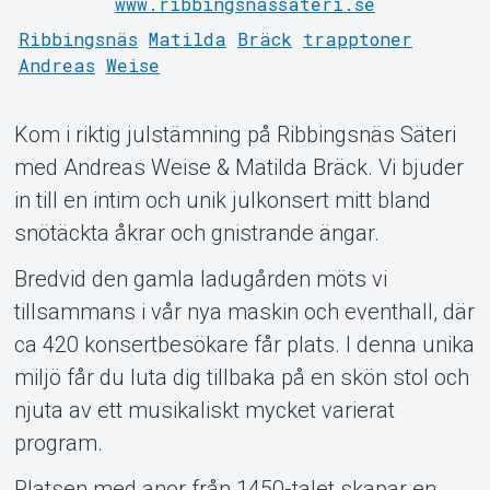
www.ribbingsnassateri.se
Ribbingsnäs
Matilda
Bräck
trapptoner
Andreas
Weise
Kom i riktig julstämning på Ribbingsnäs Säteri
med Andreas Weise & Matilda Bräck. Vi bjuder
Support
in till en intim och unik julkonsert mitt bland
snötäckta åkrar och gnistrande ängar.
Bredvid den gamla ladugården möts vi
tillsammans i vår nya maskin och eventhall, där
ca 420 konsertbesökare får plats. I denna unika
miljö får du luta dig tillbaka på en skön stol och
njuta av ett musikaliskt mycket varierat
program.
Om Tickster
Platsen med anor från 1450-talet skapar en