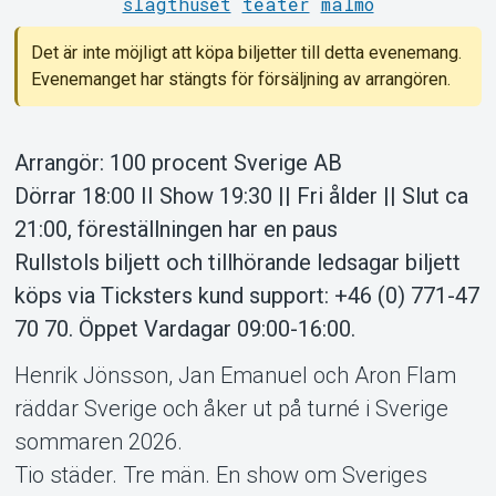
slagthuset
teater
malmö
Support
Det är inte möjligt att köpa biljetter till detta evenemang.
Evenemanget har stängts för försäljning av arrangören.
Arrangör: 100 procent Sverige AB
Dörrar 18:00 II Show 19:30 || Fri ålder || Slut ca
21:00, föreställningen har en paus
Om Tickster
Rullstols biljett och tillhörande ledsagar biljett
köps via Ticksters kund support: +46 (0) 771-47
70 70. Öppet Vardagar 09:00-16:00.
Henrik Jönsson, Jan Emanuel och Aron Flam
räddar Sverige och åker ut på turné i Sverige
sommaren 2026.
Tio städer. Tre män. En show om Sveriges