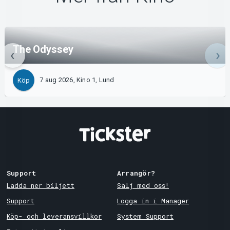
The Odyssey
7 aug 2026, Kino 1, Lund
Köp
Support
Arrangör?
Ladda ner biljett
Sälj med oss!
Support
Logga in i Manager
Köp- och leveransvillkor
System Support