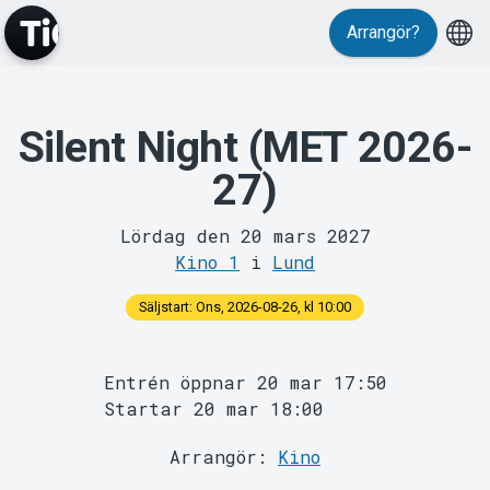
Arrangör?
Silent Night (MET 2026-
MyTickster
27)
Lördag den 20 mars 2027
Kino 1
i
Lund
Säljstart: Ons, 2026-08-26, kl 10:00
Support
Entrén öppnar 20 mar 17:50
Startar 20 mar 18:00
Arrangör:
Kino