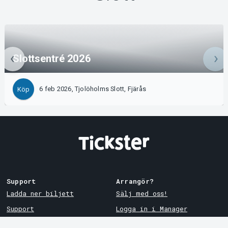
Slottsentré 2026
6 feb 2026, Tjolöholms Slott, Fjärås
Köp
Support
Arrangör?
Ladda ner biljett
Sälj med oss!
Support
Logga in i Manager
Köp- och leveransvillkor
System Support