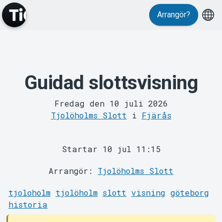
Arrangör?
Guidad slottsvisning
MyTickster
Fredag den 10 juli 2026
Tjolöholms Slott
i
Fjärås
Startar 10 jul 11:15
Support
Arrangör:
Tjolöholms Slott
tjoloholm
tjolöholm
slott
visning
göteborg
historia