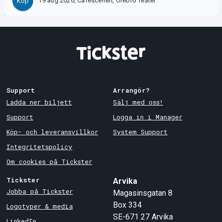
19 aug 2026, Caféscenen, Örebro Teater
Köp
Support
Arrangör?
Ladda ner biljett
Sälj med oss!
Support
Logga in i Manager
Köp- och leveransvillkor
System Support
Integritetspolicy
Om cookies på Tickster
Tickster
Arvika
Jobba på Tickster
Magasinsgatan 8
Box 334
Logotyper & media
SE-671 27
Arvika
LinkedIn