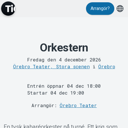
Arrangör?
Orkestern
MyTickster
Fredag den 4 december 2026
Örebro Teater, Stora scenen
i
Örebro
Entrén öppnar 04 dec 18:00
Startar 04 dec 19:00
Arrangör:
Örebro Teater
Support
En tysk kabaréorkester på turné. Ett krig som