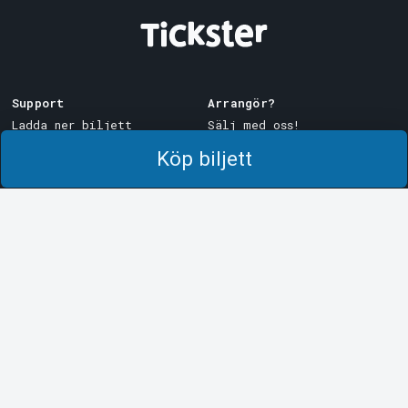
Support
Arrangör?
Ladda ner biljett
Sälj med oss!
Support
Logga in i Manager
Köp biljett
Köp- och leveransvillkor
System Support
Integritetspolicy
Om cookies på Tickster
Tickster
Arvika
Jobba på Tickster
Magasinsgatan 8
Box 334
Logotyper & media
SE-671 27
Arvika
LinkedIn
Göteborg
Facebook
Götgatan 16
Instagram