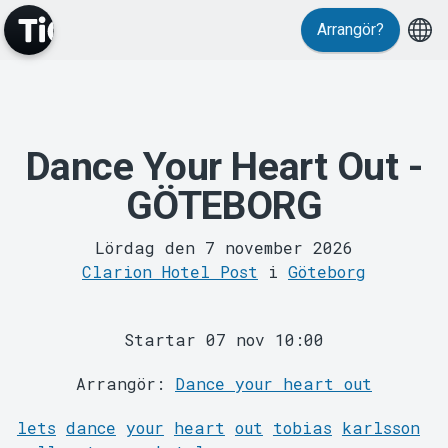
Arrangör?
Dance Your Heart Out -
MyTickster
GÖTEBORG
Lördag den 7 november 2026
Clarion Hotel Post
i
Göteborg
Startar 07 nov 10:00
Arrangör:
Dance your heart out
Support
lets
dance
your
heart
out
tobias
karlsson